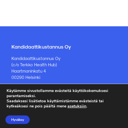
Kandidaattikustannus Oy
Kandidaattikustannus Oy
(c/o Terkko Health Hub)
Haartmaninkatu 4
00290 Helsinki
Käytämme sivustollamme evästeitä käyttökokemuksesi
Kirjakauppa ja muut asiat
parantamiseksi.
Saadaksesi lisätietoa käyttämistämme evästeistä tai
kauppa@kandidaattikustannus.fi
kytkeäksesi ne pois päältä mene
asetuksiin
.
puh. +358 45 885 8958
Hyväksy