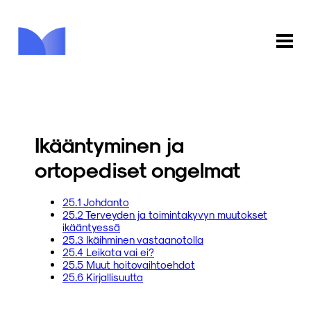
ETUSIVU
KAUPPA
Ikääntyminen ja
KIRJASTO
ortopediset ongelmat
INFO
25.1 Johdanto
25.2 Terveyden ja toimintakyvyn muutokset
PALAUTE
ikääntyessä
25.3 Ikäihminen vastaanotolla
25.4 Leikata vai ei?
KIRJAUDU
25.5 Muut hoitovaihtoehdot
25.6 Kirjallisuutta