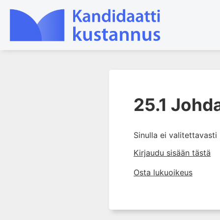
1. Tuki- ja liikuntaelimistön
kudosten rakenne ja toiminta
25.1 Johd
2. Tuki- ja liikuntaelimistön
biomekaniikkaa
Sinulla ei valitettavast
3. Ortopedisen potilaan
kliininen tutkiminen
Kirjaudu sisään tästä
4. Ortopedisen potilaan
Osta lukuoikeus
kuvantaminen
5. Nivelrikko
6. Luuston sairaudet
7. Jänteiden sairaudet