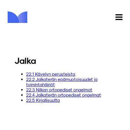
ETUSIVU
KAUPPA
Jalka
KIRJASTO
22.1 Kävelyn perusteista
22.2 Jalkaterän epämuotoisuudet ja
INFO
toimintahäiriöt
22.3 Nilkan ortopediset ongelmat
PALAUTE
22.4 Jalkaterän ortopediset ongelmat
22.5 Kirjallisuutta
KIRJAUDU