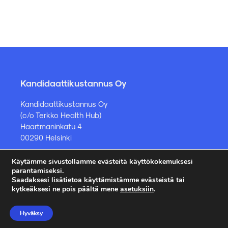
Kandidaattikustannus Oy
Kandidaattikustannus Oy
(c/o Terkko Health Hub)
Haartmaninkatu 4
00290 Helsinki
Käytämme sivustollamme evästeitä käyttökokemuksesi
Kirjakauppa ja muut asiat
parantamiseksi.
Saadaksesi lisätietoa käyttämistämme evästeistä tai
kauppa@kandidaattikustannus.fi
kytkeäksesi ne pois päältä mene
asetuksiin
.
puh. +358 45 885 8958
Hyväksy