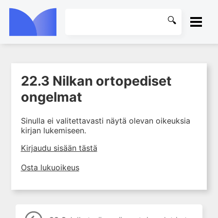
ETUSIVU
22.3 Nilkan ortopediset
1. Tuki- ja liikuntaelimistön
KIRJASTO
kudosten rakenne ja toiminta
ongelmat
2. Tuki- ja liikuntaelimistön
OHJEET
biomekaniikkaa
Sinulla ei valitettavasti näytä olevan oikeuksia
kirjan lukemiseen.
3. Ortopedisen potilaan
KIRJAUDU SISÄÄN
kliininen tutkiminen
Kirjaudu sisään tästä
4. Ortopedisen potilaan
kuvantaminen
Osta lukuoikeus
5. Nivelrikko
6. Luuston sairaudet
7. Jänteiden sairaudet