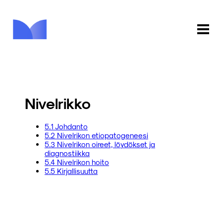
ETUSIVU
KAUPPA
Nivelrikko
KIRJASTO
5.1 Johdanto
5.2 Nivelrikon etiopatogeneesi
INFO
5.3 Nivelrikon oireet, löydökset ja
diagnostiikka
PALAUTE
5.4 Nivelrikon hoito
5.5 Kirjallisuutta
KIRJAUDU