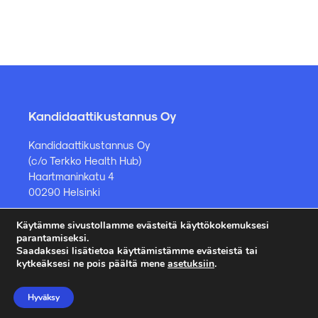
Kandidaattikustannus Oy
Kandidaattikustannus Oy
(c/o Terkko Health Hub)
Haartmaninkatu 4
00290 Helsinki
Käytämme sivustollamme evästeitä käyttökokemuksesi
Kirjakauppa ja muut asiat
parantamiseksi.
Saadaksesi lisätietoa käyttämistämme evästeistä tai
kauppa@kandidaattikustannus.fi
kytkeäksesi ne pois päältä mene
asetuksiin
.
puh. +358 45 885 8958
Hyväksy