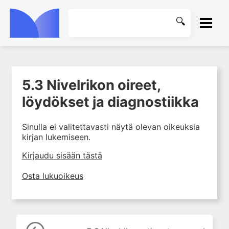
ETUSIVU
5.3 Nivelrikon oireet,
1. Tuki- ja liikuntaelimistön
KIRJASTO
kudosten rakenne ja toiminta
löydökset ja diagnostiikka
2. Tuki- ja liikuntaelimistön
OHJEET
biomekaniikkaa
Sinulla ei valitettavasti näytä olevan oikeuksia
kirjan lukemiseen.
3. Ortopedisen potilaan
KIRJAUDU SISÄÄN
kliininen tutkiminen
Kirjaudu sisään tästä
4. Ortopedisen potilaan
kuvantaminen
Osta lukuoikeus
5. Nivelrikko
5.1 Johdanto
5.2 Nivelrikon