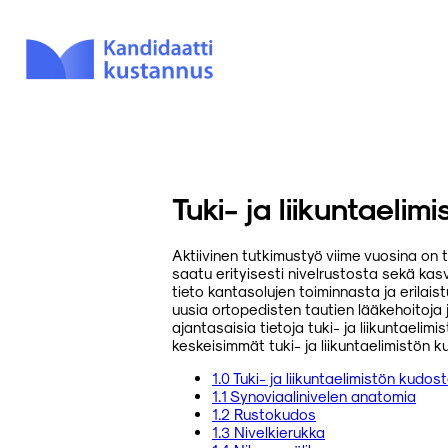
Tuki- ja liikuntaeli
Aktiivinen tutkimustyö viime vuosina on 
saatu erityisesti nivelrustosta sekä kas
tieto kantasolujen toiminnasta ja erilai
uusia ortopedisten tautien lääkehoitoja 
ajantasaisia tietoja tuki- ja liikuntaeli
keskeisimmät tuki- ja liikuntaelimistön 
1.0 Tuki- ja liikuntaelimistön kudos
1.1 Synoviaalinivelen anatomia
1.2 Rustokudos
1.3 Nivelkierukka