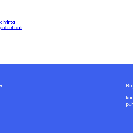
toiminta
potentiaali
y
Ki
kau
puh