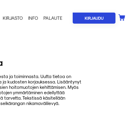
KIRJASTO
INFO
PALAUTE
KIRJAUDU
a
esta ja toiminnasta. Uutta tietoa on
ssa ja kudosten korjauksessa. Lisääntynyt
uusien hoitomuotojen kehittämisen. Myös
muotojen ymmärtäminen edellyttää
ä tarvetta. Tekstissä käsitellään
 selkärangan nikamavälilevyä.