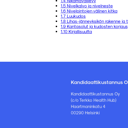
1.4 Nikamavälilevy
1.5 Nivelkalvo ja nivelneste
1.6 Nivelpintojen välinen kitka
1.7 Luukudos
1.8 Lihas-jänneyksikön rakenne ja 
1.9 Kantasolut ja kudosten korjaus
1.10 Kirjallisuutta
Kandidaattikustannus O
Kandidaattikustannus Oy
(c/o Terkko Health Hub)
Haartmaninkatu 4
00290 Helsinki