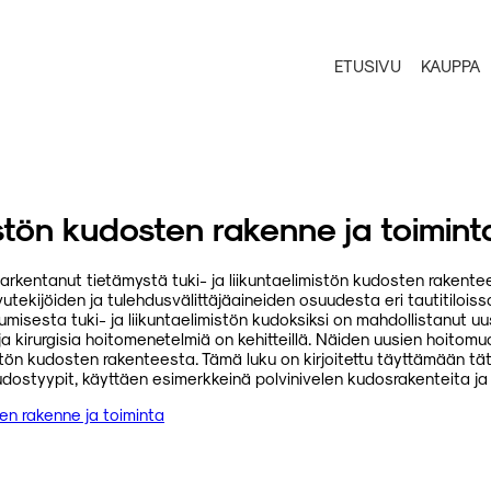
ETUSIVU
KAUPPA
mistön kudosten rakenne ja toimint
tarkentanut tietämystä tuki- ja liikuntaelimistön kudosten rakente
vutekijöiden ja tulehdusvälittäjäaineiden osuudesta eri tautitiloi
stumisesta tuki- ja liikuntaelimistön kudoksiksi on mahdollistanut 
ja kirurgisia hoitomenetelmiä on kehitteillä. Näiden uusien hoito
mistön kudosten rakenteesta. Tämä luku on kirjoitettu täyttämään tät
kudostyypit, käyttäen esimerkkeinä polvinivelen kudosrakenteita ja
ten rakenne ja toiminta