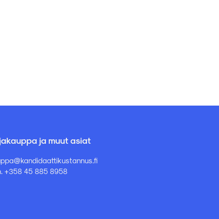
rjakauppa ja muut asiat
ppa@kandidaattikustannus.fi
. +358 45 885 8958