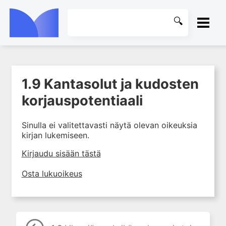
ETUSIVU
1.9 Kantasolut ja kudosten
1. Tuki- ja liikuntaelimistön
KIRJASTO
kudosten rakenne ja toiminta
korjauspotentiaali
1.0 Tuki- ja liikuntaelimistön
OHJEET
kudosten rakenne ja
Sinulla ei valitettavasti näytä olevan oikeuksia
toiminta
kirjan lukemiseen.
KIRJAUDU SISÄÄN
1.1 Synoviaalinivelen
Kirjaudu sisään tästä
anatomia
1.2 Rustokudos
Osta lukuoikeus
1.3 Nivelkierukka
1.4 Nikamavälilevy
1.5 Nivelkalvo ja nivelneste