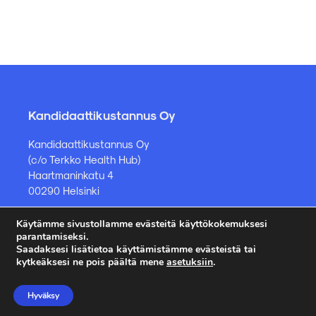
Kandidaattikustannus Oy
Kandidaattikustannus Oy
(c/o Terkko Health Hub)
Haartmaninkatu 4
00290 Helsinki
Käytämme sivustollamme evästeitä käyttökokemuksesi
Kirjakauppa ja muut asiat
parantamiseksi.
Saadaksesi lisätietoa käyttämistämme evästeistä tai
kauppa@kandidaattikustannus.fi
kytkeäksesi ne pois päältä mene
asetuksiin
.
puh. +358 45 885 8958
Hyväksy