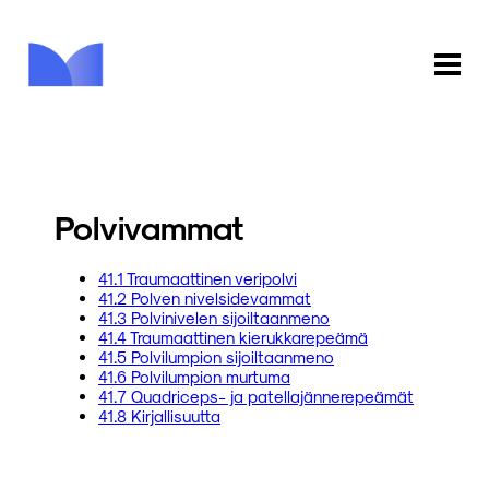
ETUSIVU
KAUPPA
Polvivammat
KIRJASTO
41.1 Traumaattinen veripolvi
41.2 Polven nivelsidevammat
INFO
41.3 Polvinivelen sijoiltaanmeno
41.4 Traumaattinen kierukkarepeämä
PALAUTE
41.5 Polvilumpion sijoiltaanmeno
41.6 Polvilumpion murtuma
41.7 Quadriceps- ja patellajännerepeämät
KIRJAUDU
41.8 Kirjallisuutta