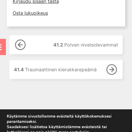
Kirjaudu sisään tästä
7. Ensihoidon toimenpiteet
vammapotilaalle
Osta lukuoikeus
8. Aivovammapotilaan hoito
ennen sairaalaa
9. Ensihoidon ja sairaalan
yhteistyö
41.2
Polven nivelsidevammat
10. Ensiarvio, potilaan
tutkiminen ja alkuvaiheen hoito
sairaalassa
11. Kuvantaminen
41.4
Traumaattinen kierukkarepeämä
12. Nestehoito ja massiivinen
verensiirto
13. Traumapotilaan
hätätoimenpiteet
14. Traumapotilaan hoito
leikkaussalissa
Käytämme sivustollamme evästeitä käyttökokemuksesi
15. Vammapotilaan tehohoidon
parantamiseksi.
erityispiirteet
Saadaksesi lisätietoa käyttämistämme evästeistä tai