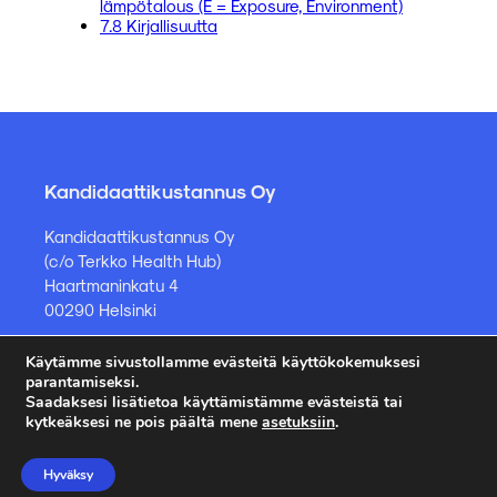
lämpötalous (E = Exposure, Environment)
7.8 Kirjallisuutta
Kandidaattikustannus Oy
Kandidaattikustannus Oy
(c/o Terkko Health Hub)
Haartmaninkatu 4
00290 Helsinki
Käytämme sivustollamme evästeitä käyttökokemuksesi
Kirjakauppa ja muut asiat
parantamiseksi.
Saadaksesi lisätietoa käyttämistämme evästeistä tai
kauppa@kandidaattikustannus.fi
kytkeäksesi ne pois päältä mene
asetuksiin
.
puh. +358 45 885 8958
Hyväksy