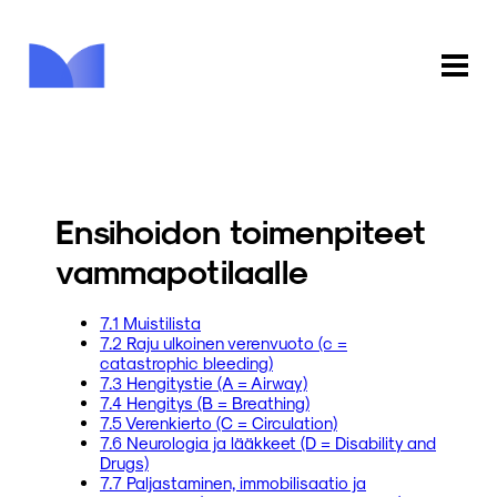
ETUSIVU
KAUPPA
Ensihoidon toimenpiteet
KIRJASTO
vammapotilaalle
INFO
7.1 Muistilista
7.2 Raju ulkoinen verenvuoto (c =
PALAUTE
catastrophic bleeding)
7.3 Hengitystie (A = Airway)
7.4 Hengitys (B = Breathing)
KIRJAUDU
7.5 Verenkierto (C = Circulation)
7.6 Neurologia ja lääkkeet (D = Disability and
Drugs)
7.7 Paljastaminen, immobilisaatio ja