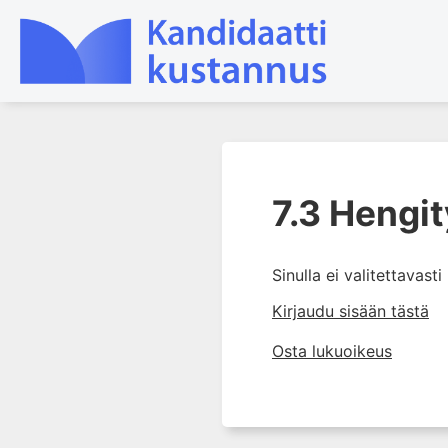
1. Tapaturmien yleisyys ja
torjunta
7.3 Hengit
2. Vammamekanismit
3. Tuki- ja liikuntaelimistön
Sinulla ei valitettavast
rakenne ja kestävyys
Kirjaudu sisään tästä
4. Vammapotilaan arviointi ja
tutkiminen ensihoidossa
Osta lukuoikeus
5. Potilasluokitus, ensihoidon
mahdollisuudet ja taktiikat
6. Nestehoito ja verensiirrot
ensihoidossa