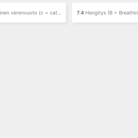
verenvuoto (c = catastrophic bleeding)
7.4
Hengitys (B = Breathi