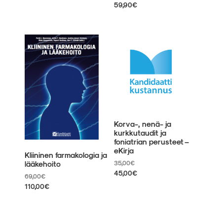
Tällä
59,90
€
tuotteella
Tällä
on
tuotteella
useampi
on
muunnelma.
useampi
Voit
muunnelma.
tehdä
Voit
valinnat
tehdä
tuotteen
valinnat
sivulla.
tuotteen
sivulla.
Korva-, nenä- ja
kurkkutaudit ja
foniatrian perusteet –
eKirja
Kliininen farmakologia ja
35,00
€
lääkehoito
45,00
€
69,00
€
Tällä
110,00
€
tuotteella
Tällä
on
tuotteella
useampi
on
muunnelma.