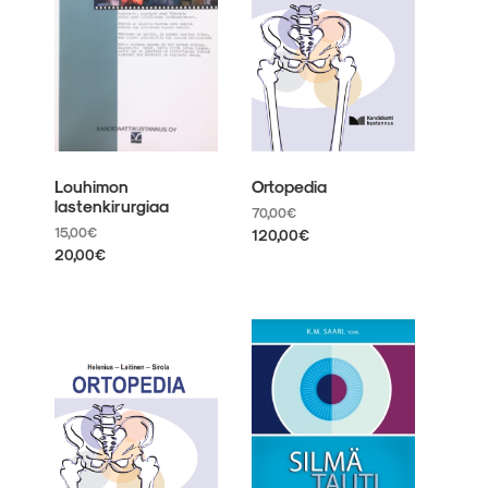
valinnat
valinnat
tuotteen
tuotteen
sivulla.
sivulla.
Louhimon
Ortopedia
lastenkirurgiaa
70,00
€
15,00
€
120,00
€
20,00
€
Tällä
Tällä
tuotteella
tuotteella
on
on
useampi
useampi
muunnelma.
muunnelma.
Voit
Voit
tehdä
tehdä
valinnat
valinnat
tuotteen
tuotteen
sivulla.
sivulla.