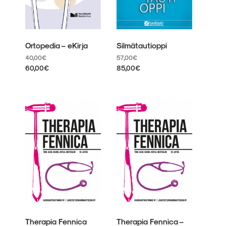
Ortopedia – eKirja
Silmätautioppi
40,00
€
57,00
€
60,00
€
85,00
€
Tällä
Tällä
tuotteella
tuotteella
on
on
useampi
useampi
muunnelma.
muunnelma.
Voit
Voit
tehdä
tehdä
valinnat
valinnat
tuotteen
tuotteen
sivulla.
sivulla.
Therapia Fennica
Therapia Fennica –