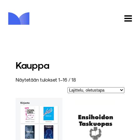
ETUSIVU
KAUPPA
Kauppa
KIRJASTO
Näytetään tulokset 1–16 / 18
INFO
PALAUTE
KIRJAUDU