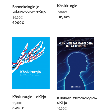
Käsikirurgia
Farmakologia ja
toksikologia – eKirja
70,00
€
115,00
€
39,90
€
Tällä
69,90
€
tuotteella
Tällä
on
tuotteella
useampi
on
muunnelma.
useampi
Voit
muunnelma.
tehdä
Voit
valinnat
tehdä
tuotteen
valinnat
sivulla.
tuotteen
sivulla.
Käsikirurgia – eKirja
Kliininen farmakologia –
eKirja
15,90
€
59,90
€
15,90
€