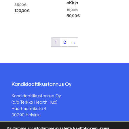
eKirja
85,00
€
15,90
€
120,00
€
59,90
€
Tällä
tuotteella
Tällä
on
tuotteella
useampi
on
muunnelma.
useampi
1
2
→
Voit
muunnelma.
tehdä
Voit
valinnat
tehdä
tuotteen
valinnat
sivulla.
tuotteen
sivulla.
Kandidaattikustannus Oy
Kandidaattikustannus Oy
(c/o Terkko Health Hub)
Haartmaninkatu 4
00290 Helsinki
Käytämme sivustollamme evästeitä käyttökokemuksesi