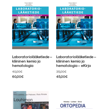
useampi
Voit
muunnelma.
tehdä
Voit
valinnat
tehdä
tuotteen
valinnat
sivulla.
tuotteen
sivulla.
Laboratoriolääketiede –
Laboratoriolääketiede –
kliininen kemia ja
kliininen kemia ja
hematologia
hematologia – eKirja
40,00
€
35,00
€
60,00
€
45,00
€
Tällä
Tällä
tuotteella
tuotteella
on
on
useampi
useampi
muunnelma.
muunnelma.
Voit
Voit
tehdä
tehdä