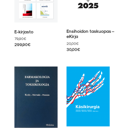
Ensihoidon taskuopas –
E-kirjasto
eKirja
79,90
€
20,00
€
299,90
€
30,00
€
Tällä
Tällä
tuotteella
tuotteella
on
on
useampi
useampi
muunnelma.
muunnelma.
Voit
Voit
tehdä
tehdä
valinnat
valinnat
tuotteen
tuotteen
sivulla.
sivulla.