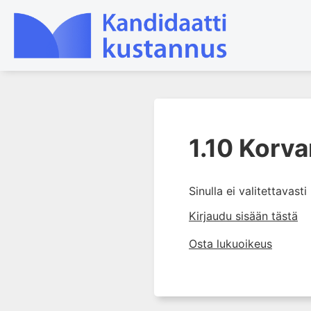
1. Korva, kuulo ja tasapaino
1.10 Korva
1.1 Kehitys
1.2 Rakenne ja toiminta
1.3 Tutkiminen
Sinulla ei valitettavast
1.4 Äänes- ja
Kirjaudu sisään tästä
puheaudiometria
Osta lukuoikeus
1.5 Immitanssimittaukset
1.6 Otoakustiset emissiot
1.7 Lasten
kuulontutkimukset