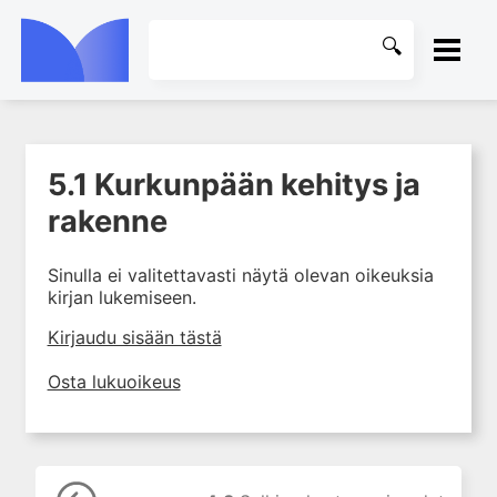
ETUSIVU
5.1 Kurkunpään kehitys ja
1. Korva, kuulo ja tasapaino
KIRJASTO
rakenne
2. Nenä, sivuontelot ja
nenänielu
OHJEET
Sinulla ei valitettavasti näytä olevan oikeuksia
3. Suu, nielu ja ruokatorvi
kirjan lukemiseen.
KIRJAUDU SISÄÄN
4. Sylkirauhaset
Kirjaudu sisään tästä
5. Kurkunpää, henkitorvi,
keuhkoputket ja välikarsina
Osta lukuoikeus
5.1 Kurkunpään kehitys ja
rakenne
5.2 Kurkunpään fysiologia
5.3 Kurkunpään tutkiminen