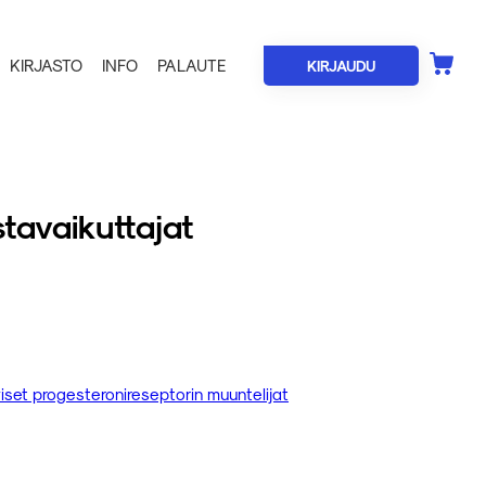
KIRJASTO
INFO
PALAUTE
KIRJAUDU
tavaikuttajat
iviset progesteronireseptorin muuntelijat