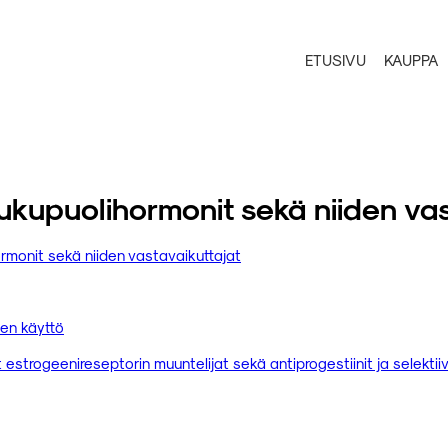
ETUSIVU
KAUPPA
sukupuolihormonit sekä niiden vas
ormonit sekä niiden vastavaikuttajat
nen käyttö
et estrogeenireseptorin muuntelijat sekä antiprogestiinit ja selekti