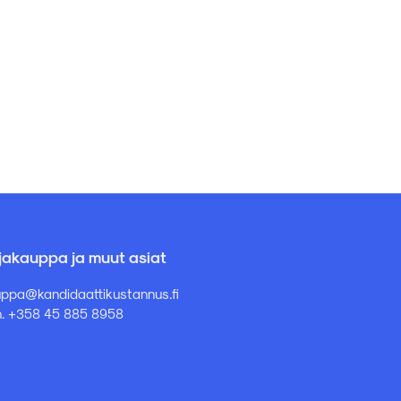
rjakauppa ja muut asiat
ppa@kandidaattikustannus.fi
. +358 45 885 8958