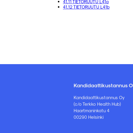
41.11 TIETORUUTU L41a
41.12 TIETORUUTU L41b
Kandidaattikustannus O
Kandidaattikustannus Oy
(c/o Terkko Health Hub)
Haartmaninkatu 4
00290 Helsinki