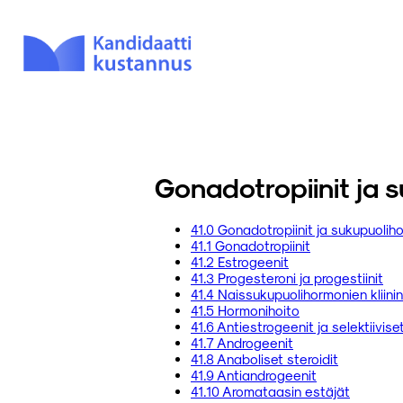
Gonadotropiinit ja 
41.0 Gonadotropiinit ja sukupuolih
41.1 Gonadotropiinit
41.2 Estrogeenit
41.3 Progesteroni ja progestiinit
41.4 Naissukupuolihormonien kliini
41.5 Hormonihoito
41.6 Antiestrogeenit ja selektiivis
41.7 Androgeenit
41.8 Anaboliset steroidit
41.9 Antiandrogeenit
41.10 Aromataasin estäjät