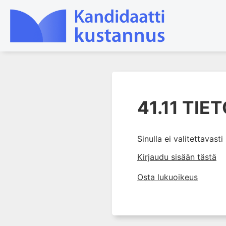
1. Johdanto farmakologiaan
41.11 TIE
2. Lääkkeiden kemia
3. Lääkekehitys
4. Lääkeaineiden
Sinulla ei valitettavast
vaikutusmekanismit: reseptorit*
Kirjaudu sisään tästä
5. Farmakokinetiikka
Osta lukuoikeus
6. Vierasainemetabolia
7. Lääkkeen annos, pitoisuus ja
vaste
8. Lääkemuodot ja antoreitit