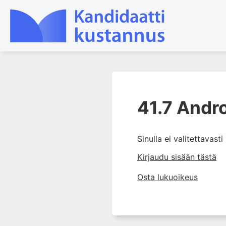
1. Johdanto farmakologiaan
41.7 Andr
2. Lääkkeiden kemia
3. Lääkekehitys
4. Lääkeaineiden
Sinulla ei valitettavast
vaikutusmekanismit: reseptorit*
Kirjaudu sisään tästä
5. Farmakokinetiikka
Osta lukuoikeus
6. Vierasainemetabolia
7. Lääkkeen annos, pitoisuus ja
vaste
8. Lääkemuodot ja antoreitit