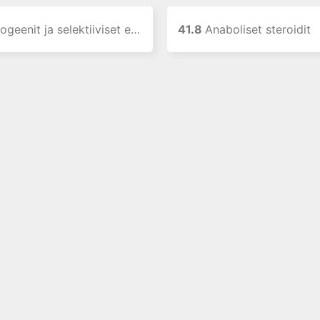
estrogeenireseptorin muuntelijat sekä antiprogestiinit ja selektiiviset progesteronireseptorin muuntelijat
41.8
Anaboliset steroidit