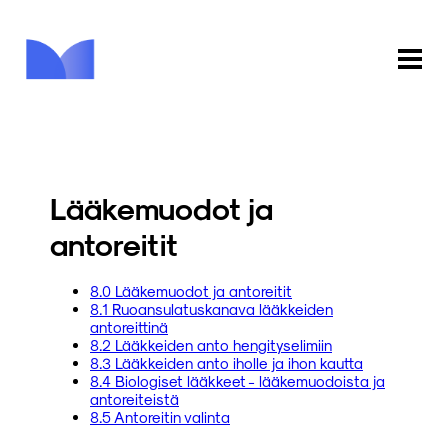
ETUSIVU
KAUPPA
Lääkemuodot ja
KIRJASTO
antoreitit
INFO
8.0 Lääkemuodot ja antoreitit
8.1 Ruoansulatuskanava lääkkeiden
PALAUTE
antoreittinä
8.2 Lääkkeiden anto hengityselimiin
8.3 Lääkkeiden anto iholle ja ihon kautta
KIRJAUDU
8.4 Biologiset lääkkeet - lääkemuodoista ja
antoreiteistä
8.5 Antoreitin valinta