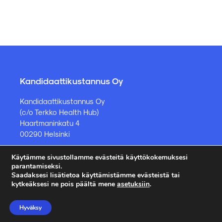
Kandidaattikustannus Oy
Kandidaattikustannus Oy
(c/o Terkko Health Hub)
Haartmaninkatu 4
00290 Helsinki
Käytämme sivustollamme evästeitä käyttökokemuksesi
Kirjakauppa ja muut asiat
parantamiseksi.
Saadaksesi lisätietoa käyttämistämme evästeistä tai
kauppa@kandidaattikustannus.fi
kytkeäksesi ne pois päältä mene
asetuksiin
.
puh. +358 45 885 8958
Hyväksy