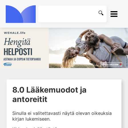
ETUSIVU
1. Johdanto farmakologiaan
KIRJASTO
2. Lääkkeiden kemia
OHJEET
3. Lääkekehitys
4. Lääkeaineiden
KIRJAUDU SISÄÄN
vaikutusmekanismit: reseptorit*
8.0 Lääkemuodot ja
5. Farmakokinetiikka
antoreitit
6. Vierasainemetabolia
7. Lääkkeen annos, pitoisuus ja
Sinulla ei valitettavasti näytä olevan oikeuksia
vaste
kirjan lukemiseen.
8. Lääkemuodot ja antoreitit