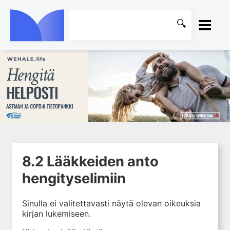
ETUSIVU
1. Johdanto farmakologiaan
KIRJASTO
2. Lääkkeiden kemia
OHJEET
3. Lääkekehitys
4. Lääkeaineiden
KIRJAUDU SISÄÄN
vaikutusmekanismit: reseptorit*
8.2 Lääkkeiden anto
5. Farmakokinetiikka
hengityselimiin
6. Vierasainemetabolia
7. Lääkkeen annos, pitoisuus ja
Sinulla ei valitettavasti näytä olevan oikeuksia
vaste
kirjan lukemiseen.
8. Lääkemuodot ja antoreitit