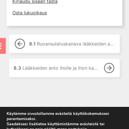
Kirjaudu sisään tästä
8.0 Lääkemuodot ja
antoreitit
Osta lukuoikeus
8.1 Ruoansulatuskanava
lääkkeiden antoreittinä
8.2 Lääkkeiden anto
hengityselimiin
8.1
Ruoansulatuskanava lääkkeiden antoreittinä
8.3 Lääkkeiden anto iholle
ja ihon kautta
8.4 Biologiset lääkkeet -
lääkemuodoista ja
8.3
Lääkkeiden anto iholle ja ihon kautta
antoreiteistä
8.5 Antoreitin valinta
9. Neurofarmakologian
perusteet
10. Kolinergistä stimulaatiota
aiheuttavat lääkkeet
Käytämme sivustollamme evästeitä käyttökokemuksesi
parantamiseksi.
11. Kolinergisiä
Saadaksesi lisätietoa käyttämistämme evästeistä tai
muskariinireseptoreita