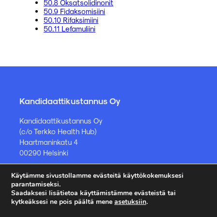
50.8 Oksatsolidinonit
50.9 Fidaksomisiini
50.10 Rifaksimiini
50.11 Lefamuliini
Kandidaattikustannus Oy
Kandidaattikustannus Oy
(c/o Terkko Health Hub)
Haartmaninkatu 4
00290 Helsinki
Käytämme sivustollamme evästeitä käyttökokemuksesi
Kirjakauppa ja muut asiat
parantamiseksi.
Saadaksesi lisätietoa käyttämistämme evästeistä tai
kauppa@kandidaattikustannus.fi
kytkeäksesi ne pois päältä mene
asetuksiin
.
puh. +358 45 885 8958