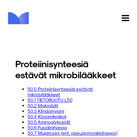
ETUSIVU
KAUPPA
Proteiinisynteesiä
KIRJASTO
estävät mikrobilääkkeet
INFO
50.0 Proteiinisynteesiä estävät
mikrobilääkkeet
PALAUTE
50.1 TIETORUUTU L50
50.2 Makrolidit
50.3 Klindamysiini
KIRJAUDU
50.4 Kloramfenikoli
50.5 Aminoglykosidit
50.6 Fusidiinihappo
50.7 Mupirosiini (ent. pseudomonikkihappo)