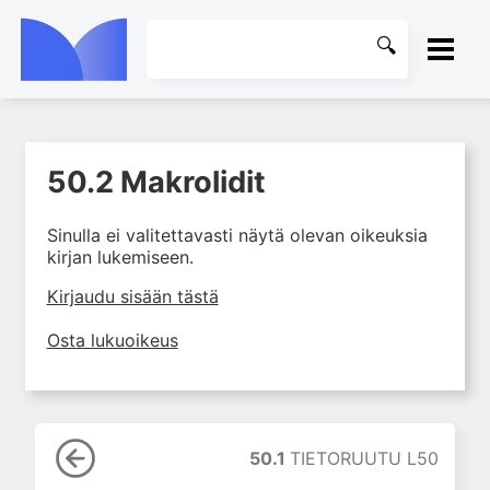
ETUSIVU
50.2 Makrolidit
1. Johdanto farmakologiaan
KIRJASTO
2. Lääkkeiden kemia
Sinulla ei valitettavasti näytä olevan oikeuksia
OHJEET
3. Lääkekehitys
kirjan lukemiseen.
4. Lääkeaineiden
KIRJAUDU SISÄÄN
Kirjaudu sisään tästä
vaikutusmekanismit: reseptorit*
5. Farmakokinetiikka
Osta lukuoikeus
6. Vierasainemetabolia
7. Lääkkeen annos, pitoisuus ja
vaste
8. Lääkemuodot ja antoreitit
50.1
TIETORUUTU L50