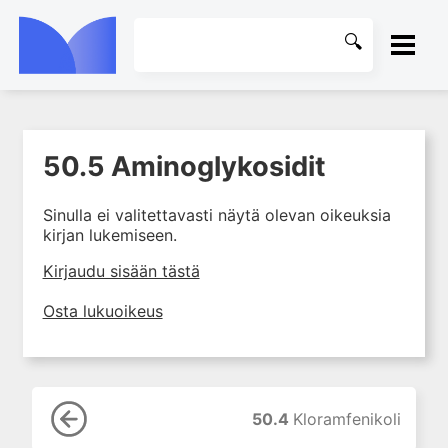
ETUSIVU
50.5 Aminoglykosidit
1. Johdanto farmakologiaan
KIRJASTO
2. Lääkkeiden kemia
Sinulla ei valitettavasti näytä olevan oikeuksia
OHJEET
3. Lääkekehitys
kirjan lukemiseen.
4. Lääkeaineiden
KIRJAUDU SISÄÄN
Kirjaudu sisään tästä
vaikutusmekanismit: reseptorit*
5. Farmakokinetiikka
Osta lukuoikeus
6. Vierasainemetabolia
7. Lääkkeen annos, pitoisuus ja
vaste
8. Lääkemuodot ja antoreitit
50.4
Kloramfenikoli