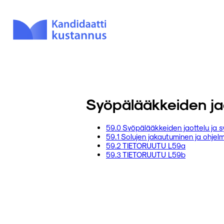
Syöpälääkkeiden jaot
59.0 Syöpälääkkeiden jaottelu ja s
59.1 Solujen jakautuminen ja ohje
59.2 TIETORUUTU L59a
59.3 TIETORUUTU L59b