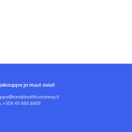
rjakauppa ja muut asiat
ppa@kandidaattikustannus.fi
. +358 45 885 8958