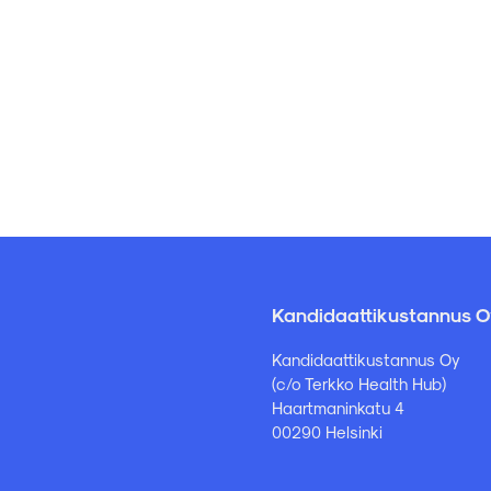
Kandidaattikustannus O
Kandidaattikustannus Oy
(c/o Terkko Health Hub)
Haartmaninkatu 4
00290 Helsinki