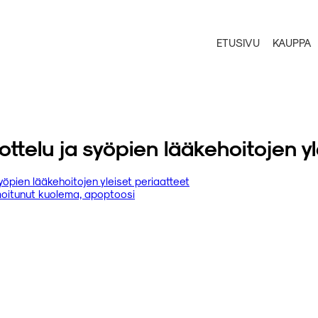
ETUSIVU
KAUPPA
telu ja syöpien lääkehoitojen yl
yöpien lääkehoitojen yleiset periaatteet
lmoitunut kuolema, apoptoosi