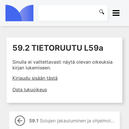
ETUSIVU
59.2 TIETORUUTU L59a
1. Johdanto farmakologiaan
KIRJASTO
2. Lääkkeiden kemia
Sinulla ei valitettavasti näytä olevan oikeuksia
OHJEET
3. Lääkekehitys
kirjan lukemiseen.
4. Lääkeaineiden
KIRJAUDU SISÄÄN
Kirjaudu sisään tästä
vaikutusmekanismit: reseptorit*
5. Farmakokinetiikka
Osta lukuoikeus
6. Vierasainemetabolia
7. Lääkkeen annos, pitoisuus ja
vaste
8. Lääkemuodot ja antoreitit
59.1
Solujen jakautuminen ja ohjelmoitunut kuolema, apoptoosi