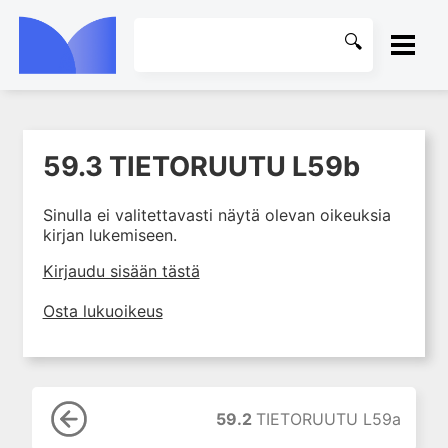
ETUSIVU
59.3 TIETORUUTU L59b
1. Johdanto farmakologiaan
KIRJASTO
2. Lääkkeiden kemia
Sinulla ei valitettavasti näytä olevan oikeuksia
OHJEET
3. Lääkekehitys
kirjan lukemiseen.
4. Lääkeaineiden
KIRJAUDU SISÄÄN
Kirjaudu sisään tästä
vaikutusmekanismit: reseptorit*
5. Farmakokinetiikka
Osta lukuoikeus
6. Vierasainemetabolia
7. Lääkkeen annos, pitoisuus ja
vaste
8. Lääkemuodot ja antoreitit
59.2
TIETORUUTU L59a