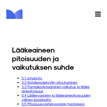
ETUSIVU
KAUPPA
Lääkeaineen
KIRJASTO
pitoisuuden ja
vaikutuksen suhde
INFO
PALAUTE
3.1 Johdanto
3.2 Kohdemolekyyliin sitoutuminen
3.3 Farmakodynaaminen vaikutus ja lääke​
KIRJAUDU
ainepitoisuus
3.4 Lääkevasteen ja lääkeainepitoisuuden
välinen korrelaatio
3.5 Pitoisuusvastekuvaajan hystereesi