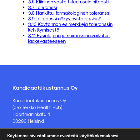
3.6 Kliininen vaste tulee usein hitaasti
3.7 Toleranssi
3.8 Hankittu, farmakologinen toleranssi
3.9 Toleranssi näkyy hystereesissä
3.10 Käytännön esimerkkejä toleranssin
kehittymisestä
3.11 Fysiologian ja sairauksien vaikutus
lääkevasteeseen
Kandidaattikustannus Oy
Kandidaattikustannus Oy
(c/o Terkko Health Hub)
Haartmaninkatu 4
00290 Helsinki
Käytämme sivustollamme evästeitä käyttökokemuksesi
Kirjakauppa ja muut asiat