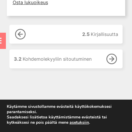
3.4 Lääkevasteen ja
Osta lukuoikeus
lääkeainepitoisuuden
välinen korrelaatio
3.5 Pitoisuusvastekuvaajan
hystereesi
2.5
Kirjallisuutta
3.6 Kliininen vaste tulee
usein hitaasti
3.7 Toleranssi
3.2
Kohdemolekyyliin sitoutuminen
3.8 Hankittu,
farmakologinen toleranssi
3.9 Toleranssi näkyy
hystereesissä
3.10 Käytännön esimerkkejä
toleranssin kehittymisestä
3.11 Fysiologian ja
Käytämme sivustollamme evästeitä käyttökokemuksesi
sairauksien vaikutus
parantamiseksi.
lääkevasteeseen
Saadaksesi lisätietoa käyttämistämme evästeistä tai
kytkeäksesi ne pois päältä mene
asetuksiin
.
4. Lääkeaineiden haitalliset
Anna palautetta