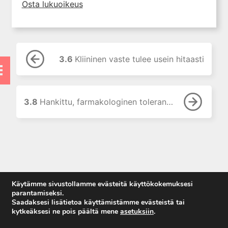
3.4 Lääkevasteen ja
Osta lukuoikeus
lääkeainepitoisuuden
välinen korrelaatio
3.5 Pitoisuusvastekuvaajan
hystereesi
3.6
Kliininen vaste tulee usein hitaasti
3.6 Kliininen vaste tulee
usein hitaasti
3.7 Toleranssi
3.8
Hankittu, farmakologinen toleranssi
3.8 Hankittu,
farmakologinen toleranssi
3.9 Toleranssi näkyy
hystereesissä
3.10 Käytännön esimerkkejä
toleranssin kehittymisestä
3.11 Fysiologian ja
Käytämme sivustollamme evästeitä käyttökokemuksesi
sairauksien vaikutus
parantamiseksi.
lääkevasteeseen
Saadaksesi lisätietoa käyttämistämme evästeistä tai
kytkeäksesi ne pois päältä mene
asetuksiin
.
4. Lääkeaineiden haitalliset
Anna palautetta