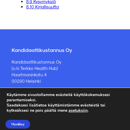
8.9 Kysymyksiä
8.10 Kirjallisuutta
Kandidaattikustannus Oy
Kandidaattikustannus Oy
(c/o Terkko Health Hub)
Haartmaninkatu 4
00290 Helsinki
Käytämme sivustollamme evästeitä käyttökokemuksesi
Kirjakauppa ja muut asiat
parantamiseksi.
Saadaksesi lisätietoa käyttämistämme evästeistä tai
kauppa@kandidaattikustannus.fi
kytkeäksesi ne pois päältä mene
asetuksiin
.
puh. +358 45 885 8958
Hyväksy