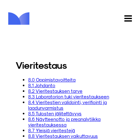
ETUSIVU
KAUPPA
Vieritestaus
KIRJASTO
8.0 Oppimistavoitteita
8.1 Johdanto
INFO
8.2 Vieritestauksen tarve
8.3 Laboratorion tuki vieritestaukseen
PALAUTE
8.4 Vieritestien validointi, verifiointi ja
laadunvarmistus
8.5 Tulosten jäljitettävyys
KIRJAUDU
8.6 Näytteenotto ja preanalytiikka
vieritestauksessa
8.7 Yleisiä vieritestejä
8.8 Vieritestauksen vaikuttavuus