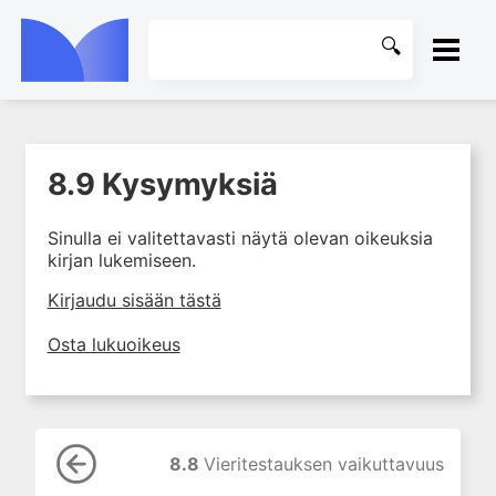
ETUSIVU
8.9 Kysymyksiä
1. Laboratoriotoiminta
KIRJASTO
suomalaisessa
terveydenhuollossa
Sinulla ei valitettavasti näytä olevan oikeuksia
OHJEET
kirjan lukemiseen.
2. Preanalytiikka ja
näytteenotto
KIRJAUDU SISÄÄN
Kirjaudu sisään tästä
3. Laboratoriotulosten tulkinta
Osta lukuoikeus
4. Raskaudenaikaiset
erityispiirteet ja keskeiset
raskaushäiriöt
5. Laboratoriolääketiede
lapsuuden aikana
8.8
Vieritestauksen vaikuttavuus
6. Ikääntymisen ja vanhuuden