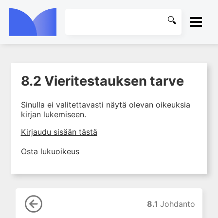
ETUSIVU
8.2 Vieritestauksen tarve
1. Laboratoriotoiminta
KIRJASTO
suomalaisessa
terveydenhuollossa
Sinulla ei valitettavasti näytä olevan oikeuksia
OHJEET
kirjan lukemiseen.
2. Preanalytiikka ja
näytteenotto
KIRJAUDU SISÄÄN
Kirjaudu sisään tästä
3. Laboratoriotulosten tulkinta
Osta lukuoikeus
4. Raskaudenaikaiset
erityispiirteet ja keskeiset
raskaushäiriöt
5. Laboratoriolääketiede
lapsuuden aikana
8.1
Johdanto
6. Ikääntymisen ja vanhuuden