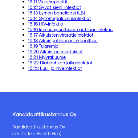
16.11 Virushepatiitit
16.12 Syvät sieni-infektiot
16.13 Lymen borrelioosi (LB)
16.14 Sytomegalovirusinfektiot
16.15 HIV-infektio
16.16 Immuunipuutteisen potilaan infektio
16.17 Aikuisten virtsatieinfektiot
16.18 Aikuispotilaan infektioalttius
16.19 Tularemia
16.20 Aikuisten rokotukset
16.21 Myyräkuume
16.22 Diabeetikon jalkainfektiot
16.23 Luu- ja nivelinfektiot
Kandidaattikustannus Oy
Kandidaattikustannus Oy
(c/o Terkko Health Hub)