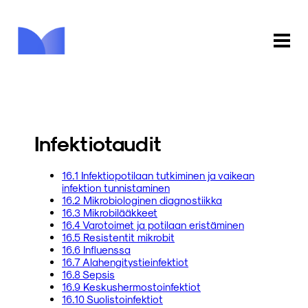
ETUSIVU
KAUPPA
Infektiotaudit
KIRJASTO
16.1 Infektiopotilaan tutkiminen ja vaikean
infektion tunnistaminen
INFO
16.2 Mikrobiologinen diagnostiikka
16.3 Mikrobilääkkeet
PALAUTE
16.4 Varotoimet ja potilaan eristäminen
16.5 Resistentit mikrobit
16.6 Influenssa
KIRJAUDU
16.7 Alahengitystieinfektiot
16.8 Sepsis
16.9 Keskushermostoinfektiot
16.10 Suolistoinfektiot