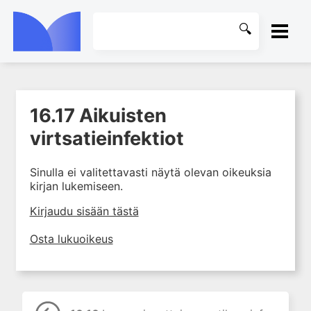
ETUSIVU
16.17 Aikuisten
1. Ensihoito
KIRJASTO
virtsatieinfektiot
2. Sydän- ja verisuonitaudit
OHJEET
3. Keuhkosairaudet
Sinulla ei valitettavasti näytä olevan oikeuksia
4. Nefrologia
kirjan lukemiseen.
KIRJAUDU SISÄÄN
5. Urologia
Kirjaudu sisään tästä
6. Reumasairaudet
Osta lukuoikeus
7. Fysiatria
8. Neurologia
9. Neurokirurgia
10. Silmätaudit