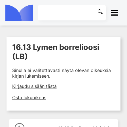
ETUSIVU
16.13 Lymen borrelioosi
1. Ensihoito
KIRJASTO
(LB)
2. Sydän- ja verisuonitaudit
OHJEET
3. Keuhkosairaudet
Sinulla ei valitettavasti näytä olevan oikeuksia
4. Nefrologia
kirjan lukemiseen.
KIRJAUDU SISÄÄN
5. Urologia
Kirjaudu sisään tästä
6. Reumasairaudet
Osta lukuoikeus
7. Fysiatria
8. Neurologia
9. Neurokirurgia
10. Silmätaudit