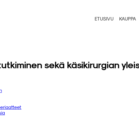
ETUSIVU
KAUPPA
tkiminen sekä käsikirurgian ylei
n
periaatteet
sia