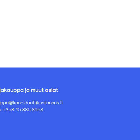
rjakauppa ja muut asiat
ppa@kandidaattikustannus.fi
. +358 45 885 8958