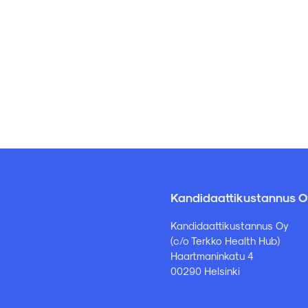
Kandidaattikustannus O
Kandidaattikustannus Oy
(c/o Terkko Health Hub)
Haartmaninkatu 4
00290 Helsinki