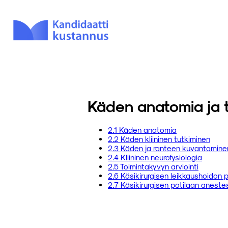
Käden anatomia ja tu
2.1 Käden anatomia
2.2 Käden kliininen tutkiminen
2.3 Käden ja ranteen kuvantamine
2.4 Kliininen neurofysiologia
2.5 Toimintakyvyn arviointi
2.6 Käsikirurgisen leikkaushoidon 
2.7 Käsikirurgisen potilaan aneste