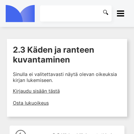
ETUSIVU
2.3 Käden ja ranteen
1. Mitä käsikirurgia on?
KIRJASTO
kuvantaminen
2. Käden anatomia ja
tutkiminen sekä käsikirurgian
OHJEET
yleiset periaatteet
Sinulla ei valitettavasti näytä olevan oikeuksia
kirjan lukemiseen.
2.1 Käden anatomia
KIRJAUDU SISÄÄN
2.2 Käden kliininen
Kirjaudu sisään tästä
tutkiminen
Osta lukuoikeus
2.3 Käden ja ranteen
kuvantaminen
2.4 Kliininen neurofysiologia
2.5 Toimintakyvyn arviointi