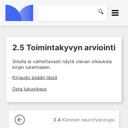
ETUSIVU
2.5 Toimintakyvyn arviointi
1. Mitä käsikirurgia on?
KIRJASTO
2. Käden anatomia ja
Sinulla ei valitettavasti näytä olevan oikeuksia
tutkiminen sekä käsikirurgian
OHJEET
kirjan lukemiseen.
yleiset periaatteet
2.1 Käden anatomia
KIRJAUDU SISÄÄN
Kirjaudu sisään tästä
2.2 Käden kliininen
Osta lukuoikeus
tutkiminen
2.3 Käden ja ranteen
kuvantaminen
2.4 Kliininen neurofysiologia
2.4
Kliininen neurofysiologia
2.5 Toimintakyvyn arviointi