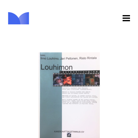
ETUSIVU
KAUPPA
KIRJASTO
INFO
PALAUTE
KIRJAUDU