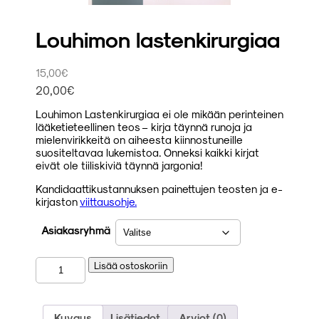
Louhimon lastenkirurgiaa
15,00
€
20,00
€
Louhimon Lastenkirurgiaa ei ole mikään perinteinen
lääketieteellinen teos – kirja täynnä runoja ja
mielenvirikkeitä on aiheesta kiinnostuneille
suositeltavaa lukemistoa. Onneksi kaikki kirjat
eivät ole tiiliskiviä täynnä jargonia!
Kandidaattikustannuksen painettujen teosten ja e-
kirjaston
viittausohje.
Asiakasryhmä
Louhimon
Lisää ostoskoriin
lastenkirurgiaa
määrä
Kuvaus
Lisätiedot
Arviot (0)