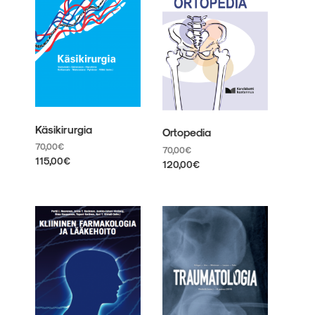
Käsikirurgia
Ortopedia
70,00
€
70,00
€
115,00
€
120,00
€
Tällä
Tällä
tuotteella
tuotteella
on
on
useampi
useampi
muunnelma.
muunnelma.
Voit
Voit
tehdä
tehdä
valinnat
valinnat
tuotteen
tuotteen
sivulla.
sivulla.