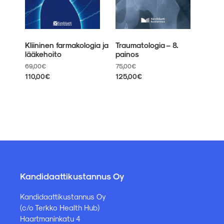
Kliininen farmakologia ja
Traumatologia – 8.
lääkehoito
painos
69,00
€
75,00
€
110,00
€
125,00
€
Tällä
Tällä
tuotteella
tuotteella
on
on
useampi
useampi
muunnelma.
muunnelma.
Voit
Voit
tehdä
tehdä
valinnat
valinnat
tuotteen
tuotteen
sivulla.
sivulla.
Kandidaattikustannus Oy
Kandidaattikustannus Oy
(c/o Terkko Health Hub)
Haartmaninkatu 4