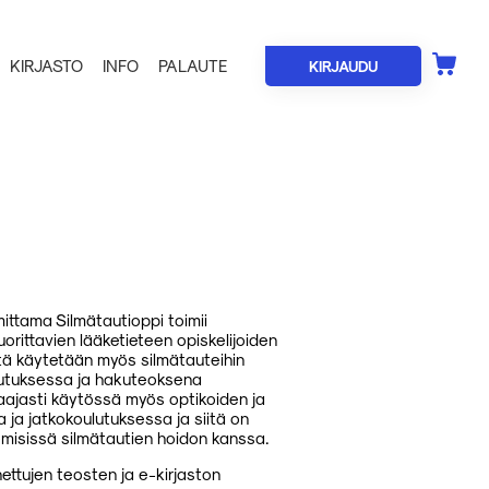
KIRJASTO
INFO
PALAUTE
KIRJAUDU
mittama Silmätautioppi toimii
orittavien lääketieteen opiskelijoiden
tä käytetään myös silmätauteihin
ulutuksessa ja hakuteoksena
laajasti käytössä myös optikoiden ja
 ja jatkokoulutuksessa ja siitä on
kemisissä silmätautien hoidon kanssa.
ttujen teosten ja e-kirjaston