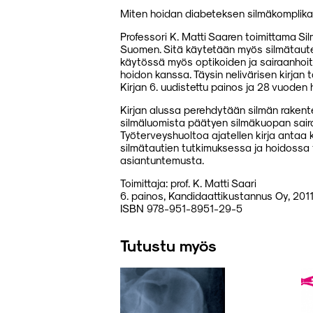
Miten hoidan diabeteksen silmäkomplika
Professori K. Matti Saaren toimittama Sil
Suomen. Sitä käytetään myös silmätautei
käytössä myös optikoiden ja sairaanhoita
hoidon kanssa. Täysin nelivärisen kirjan 
Kirjan 6. uudistettu painos ja 28 vuoden 
Kirjan alussa perehdytään silmän rakent
silmäluomista päätyen silmäkuopan sairau
Työterveyshuoltoa ajatellen kirja antaa 
silmätautien tutkimuksessa ja hoidossa
asiantuntemusta.
Toimittaja: prof. K. Matti Saari
6. painos, Kandidaattikustannus Oy, 201
ISBN 978-951-8951-29-5
Tutustu myös