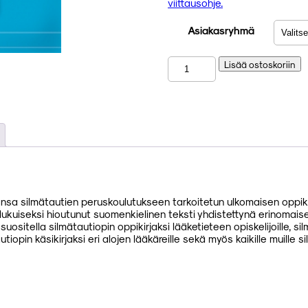
viittausohje.
Asiakasryhmä
Silmätautioppi
Lisää ostoskoriin
määrä
ansa silmätautien peruskoulutukseen tarkoitetun ulkomaisen oppiki
polukuiseksi hioutunut suomenkielinen teksti yhdistettynä erinomai
ositella silmätautiopin oppikirjaksi lääketieteen opiskelijoille, silm
iopin käsikirjaksi eri alojen lääkäreille sekä myös kaikille muille sil