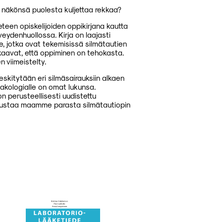
 näkönsä puolesta kuljettaa rekkaa?
eteen opiskelijoiden oppikirjana kautta
eydenhuollossa. Kirja on laajasti
e, jotka ovat tekemisissä silmätautien
takaavat, että oppiminen on tehokasta.
n viimeistelty.
skitytään eri silmäsairauksiin alkaen
makologialle on omat lukunsa.
n perusteellisesti uudistettu
edustaa maamme parasta silmätautiopin