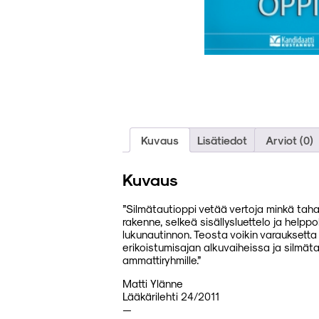
Kuvaus
Lisätiedot
Arviot (0)
Kuvaus
”Silmätautioppi vetää vertoja minkä tah
rakenne, selkeä sisällysluettelo ja help
lukunautinnon. Teosta voikin varauksetta su
erikoistumisajan alkuvaiheissa ja silmätaut
ammattiryhmille.”
Matti Ylänne
Lääkärilehti 24/2011
—