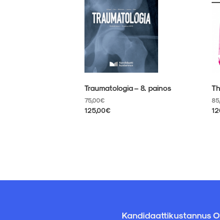
Traumatologia – 8. painos
Th
75,00
€
85
125,00
€
12
Tällä
Tä
tuotteella
tu
on
on
useampi
us
muunnelma.
mu
Voit
Vo
tehdä
te
valinnat
va
tuotteen
tu
sivulla.
siv
Kandidaattikustannus O