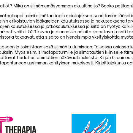
atiot? Mikä on silmän emäsvamman akuuttihoito? Saako potilaani
mätautioppi toimii silmätautiopin opintojaksoa suorittavien lääketi
hin erikoistuvien lääkäreiden koulutuksessa ja hakuteoksena terv
jien koulutuksessa ja jatkokoulutuksessa ja siitä on hyötyä kaikill
tarkasti valitut 529 kuvaa ja olennaisia asioita korostava teksti 
historia takaavat, että sisältö on hienoisimpia yksityiskohtia myöte
eeseen ja toimintaan sekä silmän tutkimiseen. Toisessa osiossa ke
ksiin. Myös esim. silmätapaturmille ja silmätautien kliiniselle far
kattavat tiedot eri ammattien näkövaatimuksista. Kirjan 6. painos o
 tapahtuneen uusimman kehityksen mukaisesti. Kirjoittajakunta 
1