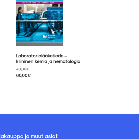
Laboratoriolääketiede –
kliininen kemia ja hematologia
40,00
€
60,00
€
Tällä
tuotteella
on
useampi
muunnelma.
Voit
tehdä
valinnat
tuotteen
sivulla.
rjakauppa ja muut asiat