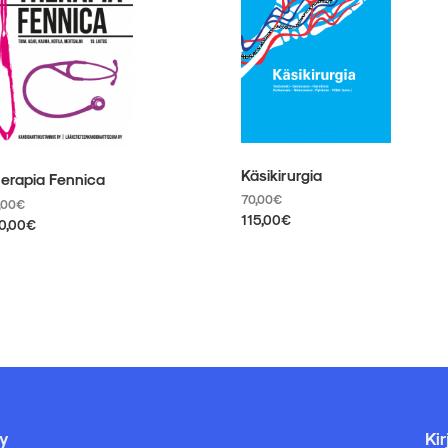
Käsikirurgia
erapia Fennica
70,00
€
,00
€
115,00
€
0,00
€
Tällä
llä
tuotteella
otteella
on
useampi
eampi
muunnelma.
unnelma.
Voit
it
tehdä
hdä
valinnat
linnat
tuotteen
otteen
sivulla.
ulla.
y
Ki