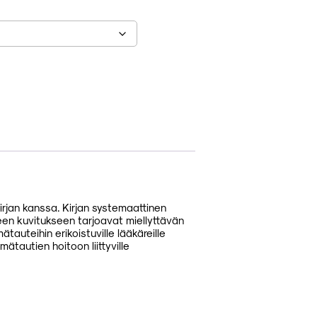
rjan kanssa. Kirjan systemaattinen
seen kuvitukseen tarjoavat miellyttävän
ätauteihin erikoistuville lääkäreille
mätautien hoitoon liittyville