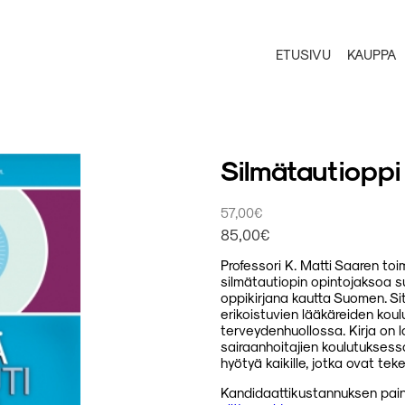
ETUSIVU
KAUPPA
Silmätautioppi
57,00
€
85,00
€
Professori K. Matti Saaren toi
silmätautiopin opintojaksoa su
oppikirjana kautta Suomen. Si
erikoistuvien lääkäreiden ko
terveydenhuollossa. Kirja on 
sairaanhoitajien koulutuksessa
hyötyä kaikille, jotka ovat te
Kandidaattikustannuksen paine