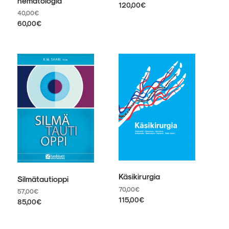
hematologia
120,00
€
40,00
€
Tällä
60,00
€
tuotteella
Tällä
on
tuotteella
useampi
on
muunnelma.
useampi
Voit
muunnelma.
tehdä
Voit
valinnat
tehdä
tuotteen
valinnat
sivulla.
tuotteen
sivulla.
Käsikirurgia
Silmätautioppi
70,00
€
57,00
€
115,00
€
85,00
€
Tällä
Tällä
tuotteella
tuotteella