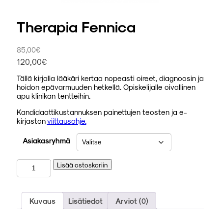
Therapia Fennica
85,00
€
120,00
€
Tällä kirjalla lääkäri kertaa nopeasti oireet, diagnoosin ja
hoidon epävarmuuden hetkellä. Opiskelijalle oivallinen
apu klinikan tentteihin.
Kandidaattikustannuksen painettujen teosten ja e-
kirjaston
viittausohje.
Asiakasryhmä
Therapia
Lisää ostoskoriin
Fennica
määrä
Kuvaus
Lisätiedot
Arviot (0)