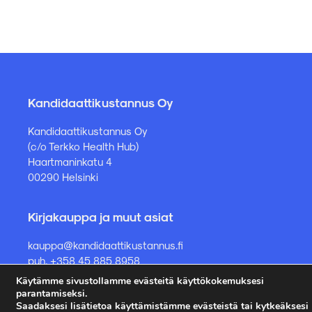
on
on
useampi
useampi
muunnelma.
muunnelma.
Voit
Voit
tehdä
tehdä
valinnat
valinnat
tuotteen
tuotteen
sivulla.
sivulla.
Kandidaattikustannus Oy
Kandidaattikustannus Oy
(c/o Terkko Health Hub)
Haartmaninkatu 4
00290 Helsinki
Kirjakauppa ja muut asiat
kauppa@kandidaattikustannus.fi
puh. +358 45 885 8958
Käytämme sivustollamme evästeitä käyttökokemuksesi
parantamiseksi.
Saadaksesi lisätietoa käyttämistämme evästeistä tai kytkeäksesi