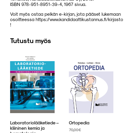
ISBN 978-951-8951-39-4, 1967 sivua.
Voit myös ostaa pelkän e-kirjan, jota pääset lukemaan
osoitteessa https://www.kandidaattikustannus.fi/kirjasto
!
Tutustu myös
Laboratoriolääketiede –
Ortopedia
kliininen kemia ja
70,00
€