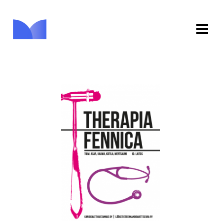
ETUSIVU
KAUPPA
KIRJASTO
INFO
PALAUTE
KIRJAUDU