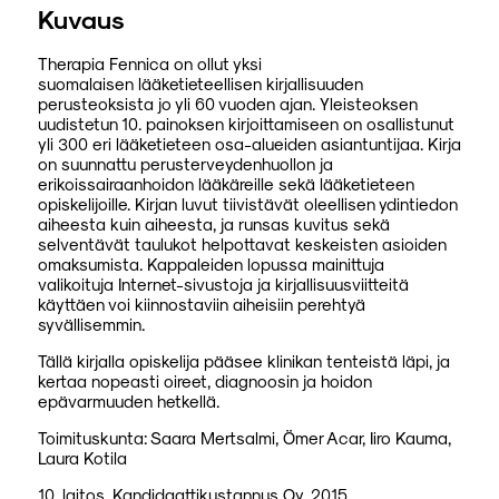
Kuvaus
Therapia Fennica on ollut yksi
suomalaisen lääketieteellisen kirjallisuuden
perusteoksista jo yli 60 vuoden ajan. Yleisteoksen
uudistetun 10. painoksen kirjoittamiseen on osallistunut
yli 300 eri lääketieteen osa-alueiden asiantuntijaa. Kirja
on suunnattu perusterveydenhuollon ja
erikoissairaanhoidon lääkäreille sekä lääketieteen
opiskelijoille. Kirjan luvut tiivistävät oleellisen ydintiedon
aiheesta kuin aiheesta, ja runsas kuvitus sekä
selventävät taulukot helpottavat keskeisten asioiden
omaksumista. Kappaleiden lopussa mainittuja
valikoituja Internet-sivustoja ja kirjallisuusviitteitä
käyttäen voi kiinnostaviin aiheisiin perehtyä
syvällisemmin.
Tällä kirjalla opiskelija pääsee klinikan tenteistä läpi, ja
kertaa nopeasti oireet, diagnoosin ja hoidon
epävarmuuden hetkellä.
Toimituskunta: Saara Mertsalmi, Ömer Acar, Iiro Kauma,
Laura Kotila
10. laitos, Kandidaattikustannus Oy, 2015.