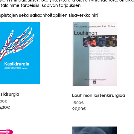
tälöimme tarpeisiisi sopivan tarjouksen!
opistojen sekä sairaanhoitopiirien sisäverkkoihin!
sikirurgia
Louhimon lastenkirurgiaa
,00
€
15,00
€
5,00
€
20,00
€
llä
Tällä
otteella
tuotteella
on
eampi
useampi