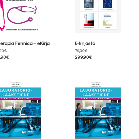
ulla.
sivulla.
erapia Fennica – eKirja
E-kirjasto
,90
€
79,90
€
,90
€
299,90
€
llä
Tällä
otteella
tuotteella
on
eampi
useampi
unnelma.
muunnelma.
it
Voit
hdä
tehdä
linnat
valinnat
otteen
tuotteen
ulla.
sivulla.