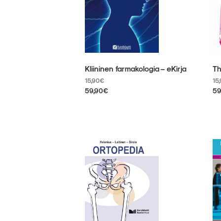
tuotteen
siv
sivulla.
Kliininen farmakologia – eKirja
Th
15,90
€
15
59,90
€
59
Tällä
Tä
tuotteella
tu
on
on
useampi
us
muunnelma.
mu
Voit
Vo
tehdä
te
valinnat
va
tuotteen
tu
sivulla.
siv