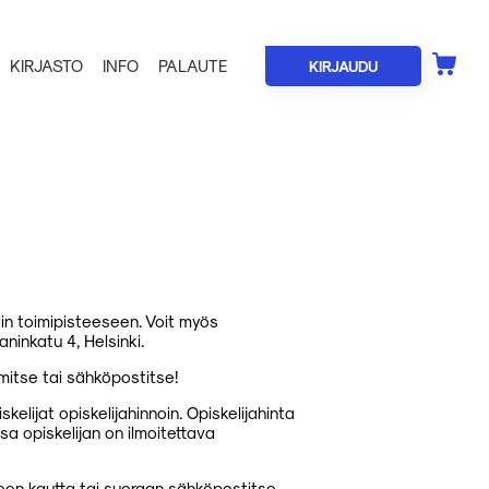
KIRJASTO
INFO
PALAUTE
KIRJAUDU
tin toimipisteeseen. Voit myös
inkatu 4, Helsinki.
mitse tai sähköpostitse!
lijat opiskelijahinnoin. Opiskelijahinta
a opiskelijan on ilmoitettava
een kautta tai suoraan sähköpostitse