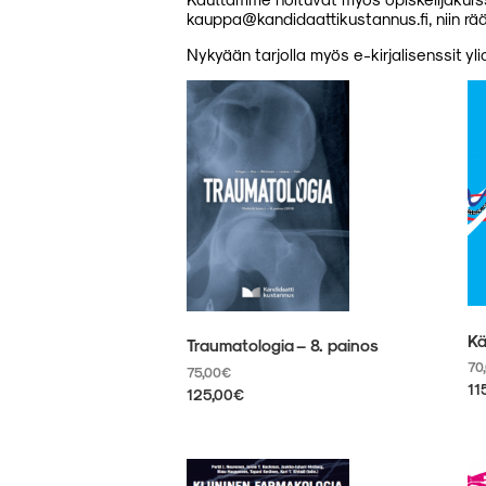
kauppa@kandidaattikustannus.fi, niin rää
Nykyään tarjolla myös e-kirjalisenssit yli
Kä
Traumatologia – 8. painos
70
75,00
€
11
125,00
€
Tä
Tällä
tu
tuotteella
on
on
us
useampi