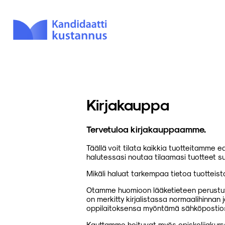
Kirjakauppa
Tervetuloa kirjakauppaamme.
Täällä voit tilata kaikkia tuotteitamme 
halutessasi noutaa tilaamasi tuotteet s
Mikäli haluat tarkempaa tietoa tuotteis
Otamme huomioon lääketieteen perustutki
on merkitty kirjalistassa normaalihinnan
oppilaitoksensa myöntämä sähköpostios
Kauttamme hoituvat myös opiskelijakurs