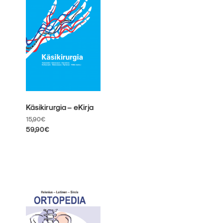
muunnelma.
Voit
tehdä
valinnat
tuotteen
sivulla.
Käsikirurgia – eKirja
15,90
€
59,90
€
Tällä
tuotteella
on
useampi
muunnelma.
Voit
tehdä
valinnat
tuotteen
sivulla.