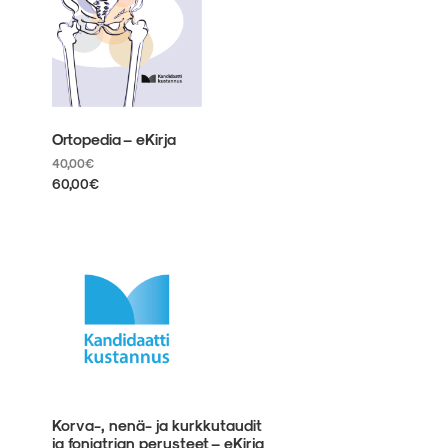
Ortopedia – eKirja
40,00
€
60,00
€
Tällä
tuotteella
on
useampi
muunnelma.
Voit
tehdä
valinnat
tuotteen
sivulla.
Korva-, nenä- ja kurkkutaudit
ja foniatrian perusteet – eKirja