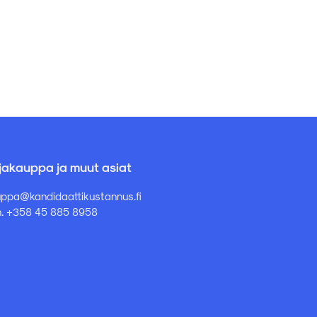
rjakauppa ja muut asiat
ppa@kandidaattikustannus.fi
. +358 45 885 8958