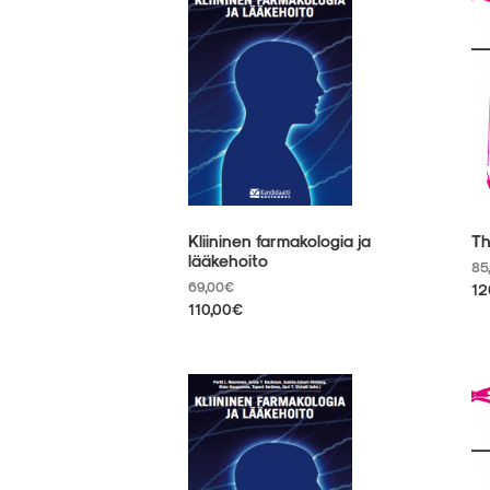
mu
muunnelma.
Vo
Voit
te
tehdä
va
valinnat
tu
tuotteen
siv
sivulla.
Kliininen farmakologia ja
Th
lääkehoito
85
69,00
€
12
110,00
€
Tä
Tällä
tu
tuotteella
on
on
us
useampi
mu
muunnelma.
Vo
Voit
te
tehdä
va
valinnat
tu