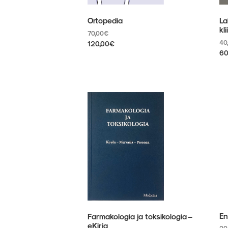
Ortopedia
La
kl
70,00
€
40
120,00
€
60
Tällä
tuotteella
Tä
on
tu
useampi
on
muunnelma.
us
Voit
mu
tehdä
Vo
valinnat
te
tuotteen
va
sivulla.
tu
siv
En
Farmakologia ja toksikologia –
eKirja
20