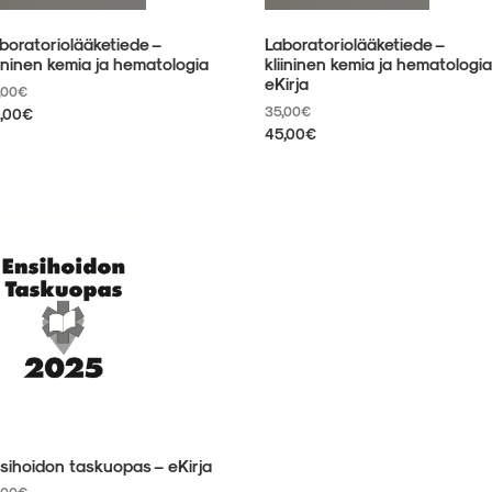
boratoriolääketiede –
Laboratoriolääketiede –
iininen kemia ja hematologia
kliininen kemia ja hematologia
eKirja
,00
€
35,00
€
,00
€
45,00
€
llä
otteella
Tällä
tuotteella
eampi
on
unnelma.
useampi
it
muunnelma.
hdä
Voit
linnat
tehdä
otteen
valinnat
ulla.
tuotteen
sivulla.
sihoidon taskuopas – eKirja
,00
€