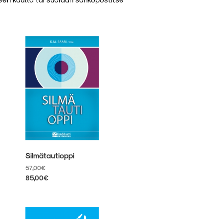
Silmätautioppi
57,00
€
85,00
€
Tällä
tuotteella
on
useampi