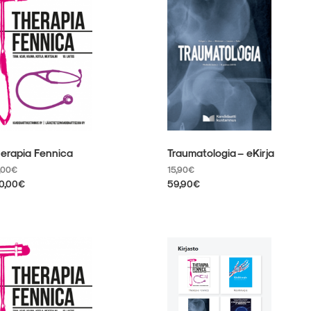
unnelma.
muunnelma.
it
Voit
hdä
tehdä
linnat
valinnat
otteen
tuotteen
ulla.
sivulla.
erapia Fennica
Traumatologia – eKirja
,00
€
15,90
€
0,00
€
59,90
€
llä
Tällä
otteella
tuotteella
on
eampi
useampi
unnelma.
muunnelma.
it
Voit
hdä
tehdä
linnat
valinnat
otteen
tuotteen