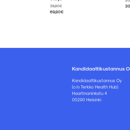
39,90
€
30
69,90
€
Tä
tu
Tällä
on
tuotteella
us
on
mu
useampi
Vo
muunnelma.
te
Voit
va
tehdä
tu
valinnat
siv
tuotteen
sivulla.
Kandidaattikustannus O
Kandidaattikustannus Oy
(c/o Terkko Health Hub)
Haartmaninkatu 4
00290 Helsinki