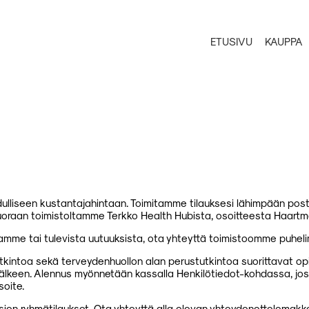
ETUSIVU
KAUPPA
edulliseen kustantajahintaan. Toimitamme tilauksesi lähimpään pos
uoraan toimistoltamme Terkko Health Hubista, osoitteesta Haartman
tamme tai tulevista uutuuksista, ota yhteyttä toimistoomme puheli
ntoa sekä terveydenhuollon alan perustutkintoa suorittavat opiske
 jälkeen. Alennus myönnetään kassalla Henkilötiedot-kohdassa, joss
oite.
sien ryhmätilaukset. Ota yhteyttä alla olevan yhteydenottolomakk