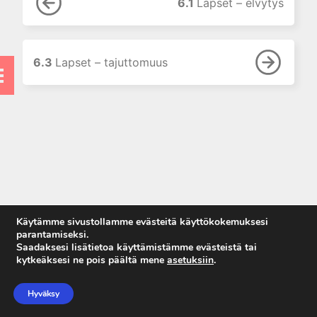
6.1
Lapset – elvytys
6.4 Lapset – sokki
7. Taulukot
7. Naiset
6.3
Lapset – tajuttomuus
9. Tarkistuslistat
Käytämme sivustollamme evästeitä käyttökokemuksesi
parantamiseksi.
Saadaksesi lisätietoa käyttämistämme evästeistä tai
kytkeäksesi ne pois päältä mene
asetuksiin
.
Anna palautetta
Tietosuojaseloste
Hyväksy
Käyttöehdot