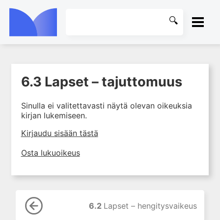
ETUSIVU
6.3 Lapset – tajuttomuus
1. Elvytys
KIRJASTO
2. Hengitysvaikeus
Sinulla ei valitettavasti näytä olevan oikeuksia
OHJEET
3. Rintakipu ja rytmihäiriöt
kirjan lukemiseen.
4. Tajuton potilas
KIRJAUDU SISÄÄN
Kirjaudu sisään tästä
5. Vammapotilas
Osta lukuoikeus
6. Lapset
6.1 Lapset – elvytys
6.2 Lapset –
hengitysvaikeus
6.2
Lapset – hengitysvaikeus
6.3 Lapset – tajuttomuus