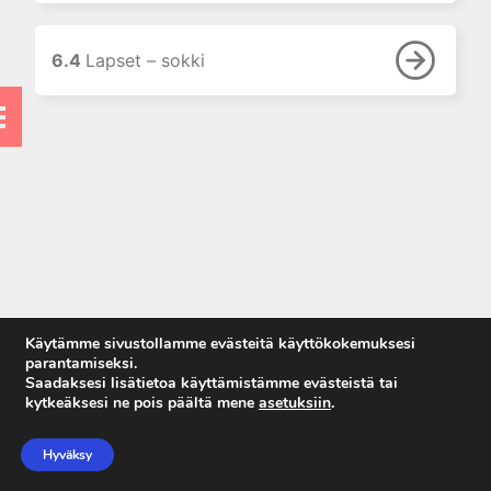
6.4 Lapset – sokki
7. Taulukot
6.4
Lapset – sokki
7. Naiset
9. Tarkistuslistat
Käytämme sivustollamme evästeitä käyttökokemuksesi
parantamiseksi.
Saadaksesi lisätietoa käyttämistämme evästeistä tai
kytkeäksesi ne pois päältä mene
asetuksiin
.
Anna palautetta
Tietosuojaseloste
Hyväksy
Käyttöehdot