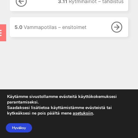
3.11
Rytmihäiriöt – tahdistus
toimenpiteet
4.5 Tajuton potilas –
anestesia
5.0
Vammapotilas – ensitoimet
4.6 Tajuton potilas – muuta
huomioitavaa
5. Vammapotilas
6. Lapset
7. Taulukot
7. Naiset
9. Tarkistuslistat
Käytämme sivustollamme evästeitä käyttökokemuksesi
parantamiseksi.
Saadaksesi lisätietoa käyttämistämme evästeistä tai
kytkeäksesi ne pois päältä mene
asetuksiin
.
Anna palautetta
Tietosuojaseloste
Hyväksy
Käyttöehdot