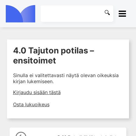
ETUSIVU
4.0 Tajuton potilas –
1. Elvytys
KIRJASTO
ensitoimet
2. Hengitysvaikeus
OHJEET
3. Rintakipu ja rytmihäiriöt
Sinulla ei valitettavasti näytä olevan oikeuksia
4. Tajuton potilas
kirjan lukemiseen.
KIRJAUDU SISÄÄN
4.0 Tajuton potilas –
Kirjaudu sisään tästä
ensitoimet
4.2 Tajuton potilas –
Osta lukuoikeus
arviointi
4.3 Tajuton potilas –
mahdollisia syitä
4.4 Tajuton potilas –