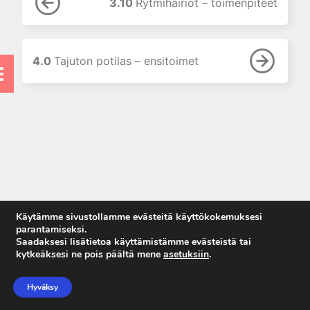
3.10
Rytmihäiriöt – toimenpiteet
3.6 Rintakipu – reperfuusio
3.7 Rintakipu – liuotushoito
3.8 Rintakipu – NSTEMI
4.0
Tajuton potilas – ensitoimet
3.9 Rytmihäiriöt – arviointi
3.10 Rytmihäiriöt –
toimenpiteet
3.11 Rytmihäiriöt – tahdistus
4. Tajuton potilas
5. Vammapotilas
6. Lapset
7. Taulukot
Käytämme sivustollamme evästeitä käyttökokemuksesi
parantamiseksi.
7. Naiset
Saadaksesi lisätietoa käyttämistämme evästeistä tai
kytkeäksesi ne pois päältä mene
asetuksiin
.
9. Tarkistuslistat
Anna palautetta
Tietosuojaseloste
Hyväksy
Käyttöehdot