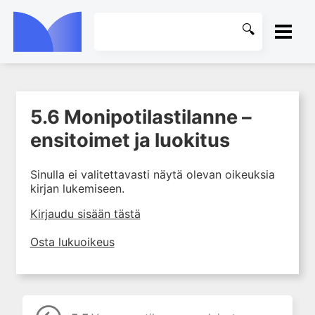
ETUSIVU
5.6 Monipotilastilanne –
1. Elvytys
KIRJASTO
ensitoimet ja luokitus
2. Hengitysvaikeus
OHJEET
3. Rintakipu ja rytmihäiriöt
Sinulla ei valitettavasti näytä olevan oikeuksia
4. Tajuton potilas
kirjan lukemiseen.
KIRJAUDU SISÄÄN
5. Vammapotilas
Kirjaudu sisään tästä
5.0 Vammapotilas –
ensitoimet
Osta lukuoikeus
5.1 Vammapotilas – arviointi
5.2 Vammapotilas –
ensihoito