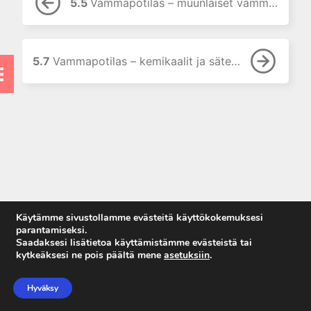
5.3 Vammapotilas –
5.5
Vammapotilas – muunlaiset vammat
nestehoito
5.4 Vammapotilas –
kipulääkitys
5.7
Vammapotilas – kemikaalit ja säteily
5.5 Vammapotilas –
muunlaiset vammat
5.6 Monipotilastilanne –
ensitoimet ja luokitus
5.7 Vammapotilas –
kemikaalit ja säteily
6. Lapset
7. Taulukot
Käytämme sivustollamme evästeitä käyttökokemuksesi
7. Naiset
parantamiseksi.
Saadaksesi lisätietoa käyttämistämme evästeistä tai
9. Tarkistuslistat
kytkeäksesi ne pois päältä mene
asetuksiin
.
Anna palautetta
Tietosuojaseloste
Hyväksy
Käyttöehdot