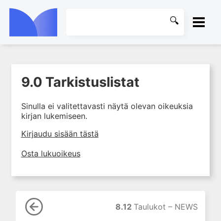
ETUSIVU
9.0 Tarkistuslistat
1. Elvytys
KIRJASTO
2. Hengitysvaikeus
Sinulla ei valitettavasti näytä olevan oikeuksia
OHJEET
3. Rintakipu ja rytmihäiriöt
kirjan lukemiseen.
4. Tajuton potilas
KIRJAUDU SISÄÄN
Kirjaudu sisään tästä
5. Vammapotilas
Osta lukuoikeus
6. Lapset
7. Taulukot
7. Naiset
9. Tarkistuslistat
8.12
Taulukot – NEWS
9.0 Tarkistuslistat