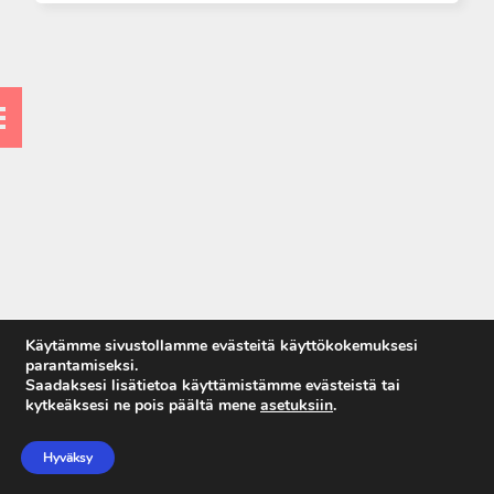
Käytämme sivustollamme evästeitä käyttökokemuksesi
parantamiseksi.
Saadaksesi lisätietoa käyttämistämme evästeistä tai
kytkeäksesi ne pois päältä mene
asetuksiin
.
Anna palautetta
Tietosuojaseloste
Hyväksy
Käyttöehdot