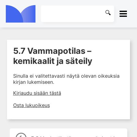
ETUSIVU
5.7 Vammapotilas –
1. Elvytys
KIRJASTO
kemikaalit ja säteily
2. Hengitysvaikeus
OHJEET
3. Rintakipu ja rytmihäiriöt
Sinulla ei valitettavasti näytä olevan oikeuksia
4. Tajuton potilas
kirjan lukemiseen.
KIRJAUDU SISÄÄN
5. Vammapotilas
Kirjaudu sisään tästä
5.0 Vammapotilas –
ensitoimet
Osta lukuoikeus
5.1 Vammapotilas – arviointi
5.2 Vammapotilas –
ensihoito